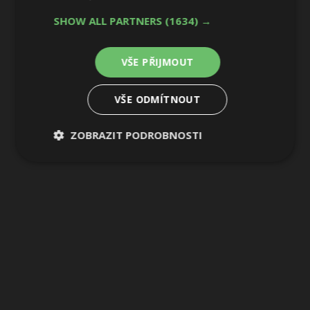
SHOW ALL PARTNERS
(1634) →
VŠE PŘIJMOUT
VŠE ODMÍTNOUT
ZOBRAZIT PODROBNOSTI
Nezbytně
Výkonové
Soubory
nutné
soubory
cílení
soubory
Funkční soubory
Nezařazené
soubory