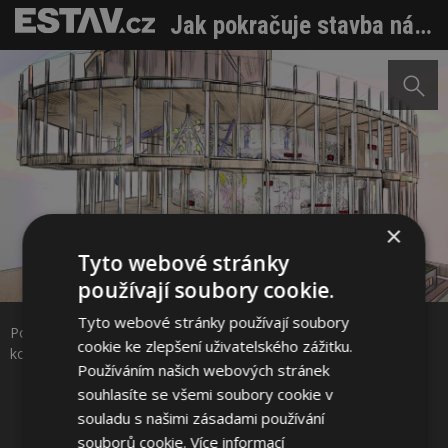
Jak pokračuje stavba národního pavilonu na EXPO 2025 v japonské Ósace? Na konci roku je hlášeno 80 % hrubé stavby
×
Tyto webové stránky
Sdílet na Facebooku
používají soubory cookie.
Tyto webové stránky používají soubory
Pohled skrze skleněnou fasádu. Zdroj: Kancelář generálního
Sdílet na Pinterestu
cookie ke zlepšení uživatelského zážitku.
komisaře EXPO 2025 – Rony Plesl
Používáním našich webových stránek
souhlasíte se všemi soubory cookie v
25 / 29
souladu s našimi zásadami používání
souborů cookie.
Více informací