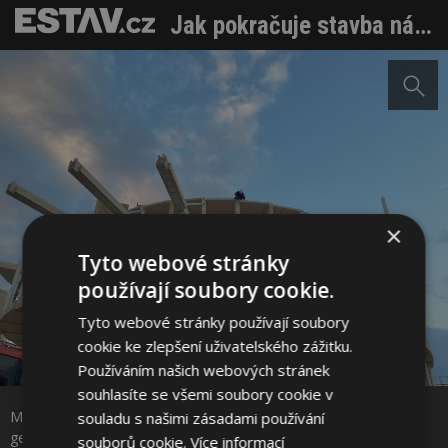
Jak pokračuje stavba národního pavilonu na EXPO 2025 v japonské Ósace? Na konci roku je hlášeno 80 % hrubé stavby
×
Tyto webové stránky
používají soubory cookie.
Tyto webové stránky používají soubory
cookie ke zlepšení uživatelského zážitku.
Sdílet na Facebooku
Používáním našich webových stránek
souhlasíte se všemi soubory cookie v
Montáž prvků zpevňujících horní části budovy. Zdroj: Kancelář
souladu s našimi zásadami používání
Sdílet na Pinterestu
generálního komisaře EXPO 2025 – Ondřej Soška
souborů cookie.
Více informací