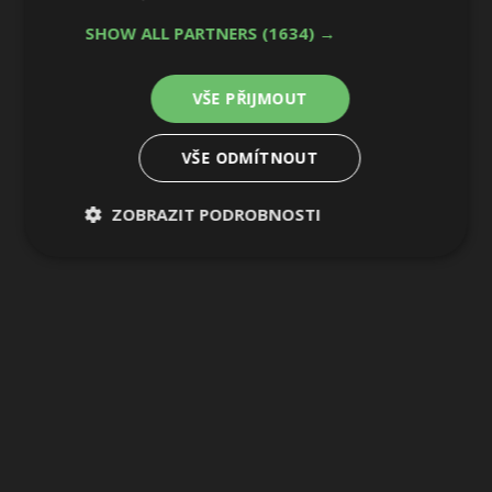
SHOW ALL PARTNERS
(1634) →
1 / 29
VŠE PŘIJMOUT
VŠE ODMÍTNOUT
ZOBRAZIT PODROBNOSTI
Nezbytně
Výkonové
Soubory
nutné
soubory
cílení
soubory
Funkční soubory
Nezařazené
soubory