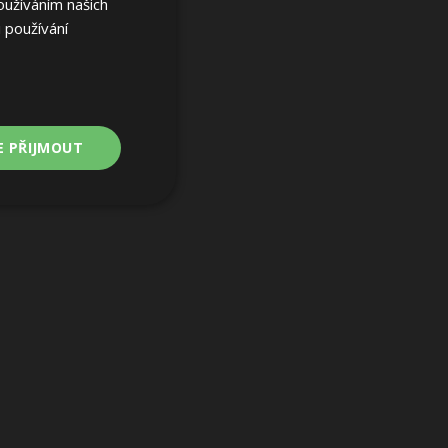
oužíváním našich
 používání
E PŘIJMOUT
Nezařazené
soubory
ařazené soubory
 a správa účtu.