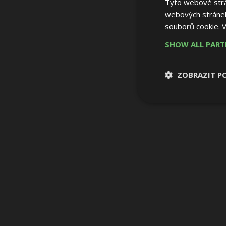
Tyto webové strán
webových stránek
souborů cookie.
V
SHOW ALL PAR
ZOBRAZIT P
Nezbytně nutn
soubory
Nezbytně nutné
Nezbytně nutné soubo
Webové stránky nelz