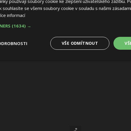
ky používají soubory cookie ke zlepšení uživatelského zážitku. P
 souhlasíte se všemi soubory cookie v souladu s našimi zásadami
íce informací
TNERS
(1634) →
ODROBNOSTI
VŠE ODMÍTNOUT
VŠ
é
Výkonové
Soubory cílení
Funkční soubory
soubory
 soubory
Výkonové soubory
Soubory cílení
Funkční soubory
Nez
ry cookie umožňují základní funkce webových stránek, jako je přihlášení uživatele
e bez nezbytně nutných souborů cookie správně používat.
Provider
/