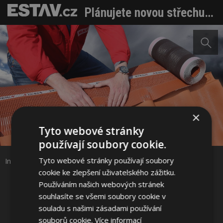
Plánujete novou střechu? Začněte s přípravou už teď
×
Sdílet na Facebooku
Tyto webové stránky
používají soubory cookie.
Sdílet na Pinterestu
Tyto webové stránky používají soubory
Instalace větracích pásů. Zdroj: Wienerberger s.r.o.
cookie ke zlepšení uživatelského zážitku.
Používáním našich webových stránek
2 / 4
souhlasíte se všemi soubory cookie v
souladu s našimi zásadami používání
souborů cookie.
Více informací