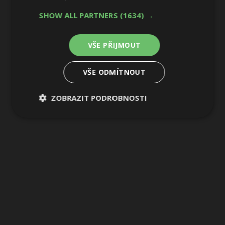
SHOW ALL PARTNERS
(1634) →
VŠE PŘIJMOUT
VŠE ODMÍTNOUT
ZOBRAZIT PODROBNOSTI
Nezbytně
Výkonové
Soubory
nutné
soubory
cílení
soubory
Funkční soubory
Nezařazené
soubory