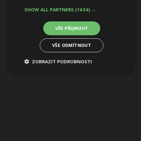
25 / 31
SHOW ALL PARTNERS
(1634) →
VŠE PŘIJMOUT
VŠE ODMÍTNOUT
ZOBRAZIT PODROBNOSTI
Nezbytně
Výkonové
Soubory
nutné
soubory
cílení
soubory
Funkční soubory
Nezařazené
soubory