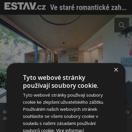
Ve staré romantické zahradě navrhli nový dům. Rodina bydlí v zeleni blízko metropole
×
Tyto webové stránky
používají soubory cookie.
Tyto webové stránky používají soubory
Sdílet na Facebooku
cookie ke zlepšení uživatelského zážitku.
Používáním našich webových stránek
Romantická stará zahrada určila tvar nového domu. Rodina bydlí v
Sdílet na Pinterestu
souhlasíte se všemi soubory cookie v
zeleni blízko metropole. Foto: Robert Žákovič
souladu s našimi zásadami používání
souborů cookie.
Více informací