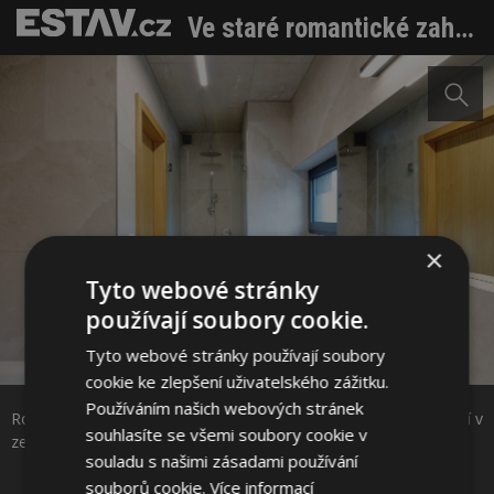
Ve staré romantické zahradě navrhli nový dům. Rodina bydlí v zeleni blízko metropole
×
Tyto webové stránky
používají soubory cookie.
Tyto webové stránky používají soubory
Sdílet na Facebooku
cookie ke zlepšení uživatelského zážitku.
Používáním našich webových stránek
Romantická stará zahrada určila tvar nového domu. Rodina bydlí v
Sdílet na Pinterestu
souhlasíte se všemi soubory cookie v
zeleni blízko metropole. Foto: Robert Žákovič
souladu s našimi zásadami používání
souborů cookie.
Více informací