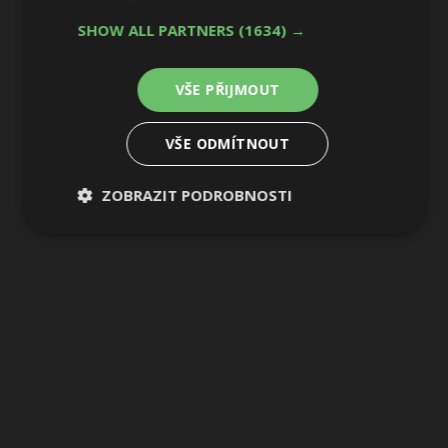
12 / 31
SHOW ALL PARTNERS
(1634) →
VŠE PŘIJMOUT
VŠE ODMÍTNOUT
ZOBRAZIT PODROBNOSTI
Nezbytně
Výkonové
Soubory
nutné
soubory
cílení
soubory
Funkční soubory
Nezařazené
soubory