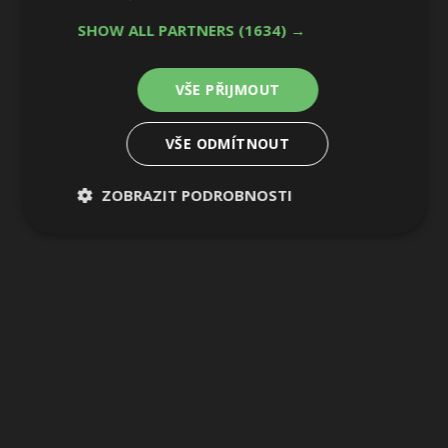
SHOW ALL PARTNERS
(1634) →
18 / 19
VŠE PŘIJMOUT
VŠE ODMÍTNOUT
ZOBRAZIT PODROBNOSTI
Nezbytně
Výkonové
Soubory
nutné
soubory
cílení
soubory
Funkční soubory
Nezařazené
soubory