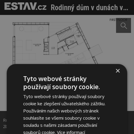
Rodinný dům v dunách vystavěli na písečném ostrově
×
Tyto webové stránky
používají soubory cookie.
Tyto webové stránky používají soubory
cookie ke zlepšení uživatelského zážitku.
Sdílet na Facebooku
Používáním našich webových stránek
souhlasíte se všemi soubory cookie v
Rodinný dům v dunách vystavěli na písečném ostrově. Zdroj:
Sdílet na Pinterestu
souladu s našimi zásadami používání
2by4-architects B.V.
souborů cookie.
Více informací