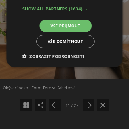
SHOW ALL PARTNERS
(1634) →
VŠE PŘIJMOUT
VŠE ODMÍTNOUT
ZOBRAZIT PODROBNOSTI
Sdílet na Facebooku
Nezbytně
Výkonové
Soubory
nutné
soubory
cílení
soubory
Sdílet na Pinterestu
Obývací pokoj. Foto: Tereza Kabelková
Funkční soubory
Nezařazené
soubory
11 / 27