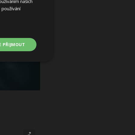
oužíváním našich
 používání
E PŘIJMOUT
Nezařazené
soubory
ařazené soubory
 a správa účtu.