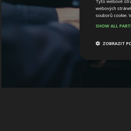
Tyto webové strán
webových stránek
souborů cookie.
V
SHOW ALL PAR
ZOBRAZIT P
Nezbytně nutn
soubory
Nezbytně nutné
Nezbytně nutné soubo
Webové stránky nelz