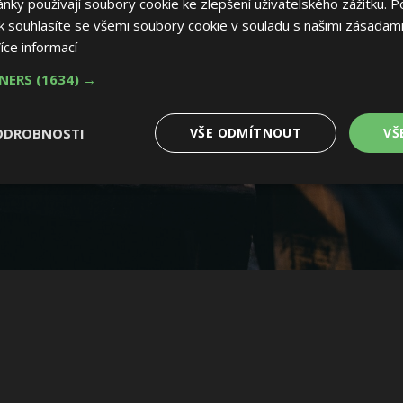
ky používají soubory cookie ke zlepšení uživatelského zážitku. P
 souhlasíte se všemi soubory cookie v souladu s našimi zásadami
íce informací
TNERS
(1634) →
ODROBNOSTI
VŠE ODMÍTNOUT
VŠ
é
Výkonové
Soubory cílení
Funkční soubory
soubory
 soubory
Výkonové soubory
Soubory cílení
Funkční soubory
Nez
ry cookie umožňují základní funkce webových stránek, jako je přihlášení uživatele
e bez nezbytně nutných souborů cookie správně používat.
Provider
/