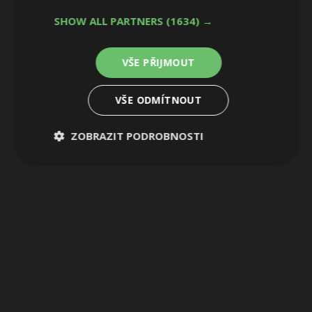
42 / 50
SHOW ALL PARTNERS
(1634) →
VŠE PŘIJMOUT
VŠE ODMÍTNOUT
ZOBRAZIT PODROBNOSTI
Nezbytně
Výkonové
Soubory
nutné
soubory
cílení
soubory
Funkční soubory
Nezařazené
soubory