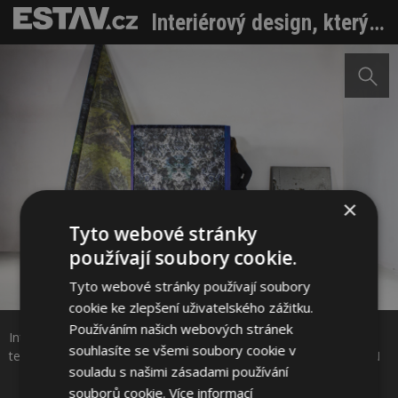
Interiérový design, který má blízko k hudbě. Kolekce zrozené technikou foukání skla do forem
×
Tyto webové stránky
používají soubory cookie.
Tyto webové stránky používají soubory
Sdílet na Facebooku
cookie ke zlepšení uživatelského zážitku.
Používáním našich webových stránek
Interiérový design, který má blízko k hudbě. Kolekce zrozené
Sdílet na Pinterestu
souhlasíte se všemi soubory cookie v
technikou foukání skla do forem. Zdroj: LLEV PRODUCT DESIGN
souladu s našimi zásadami používání
souborů cookie.
Více informací