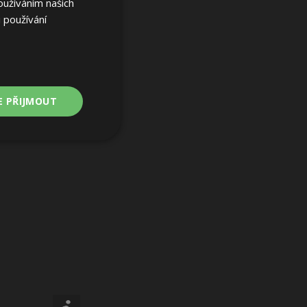
oužíváním našich
 používání
E PŘIJMOUT
Nezařazené
soubory
ařazené soubory
 a správa účtu.