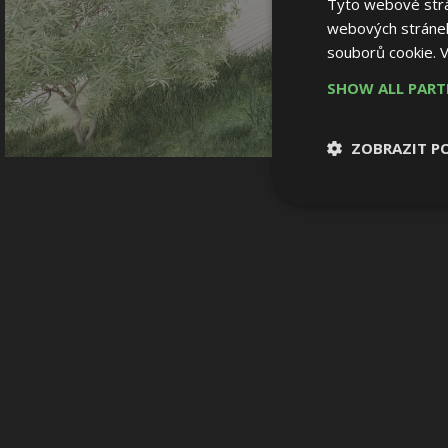
Tyto webové strán
webových stránek
souborů cookie.
V
SHOW ALL PAR
ZOBRAZIT P
Nezbytně nutn
soubory
Nezbytně nutné
Nezbytně nutné soubo
Webové stránky nelz