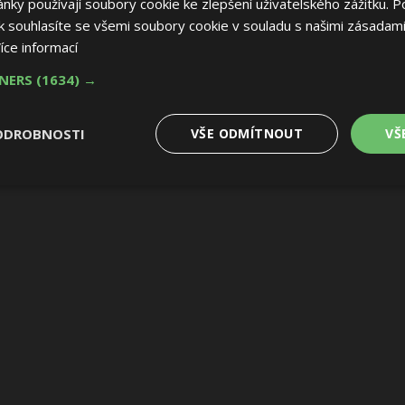
ky používají soubory cookie ke zlepšení uživatelského zážitku. P
 souhlasíte se všemi soubory cookie v souladu s našimi zásadami
íce informací
TNERS
(1634) →
ODROBNOSTI
VŠE ODMÍTNOUT
VŠ
é
Výkonové
Soubory cílení
Funkční soubory
soubory
 soubory
Výkonové soubory
Soubory cílení
Funkční soubory
Nez
ry cookie umožňují základní funkce webových stránek, jako je přihlášení uživatele
e bez nezbytně nutných souborů cookie správně používat.
Provider
/