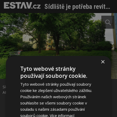
Sídliště je potřeba revitalizovat koncepčně. Na sídlišti Antala Staška město naslouchalo požadavkům obyvatel
×
Tyto webové stránky
Sdílet na Facebooku
používají soubory cookie.
Tyto webové stránky používají soubory
Sídliště Antala Staška, původní stav. Zdroj: Martin Veselý, autor:
Sdílet na Pinterestu
cookie ke zlepšení uživatelského zážitku.
ARCHUM architekti
Používáním našich webových stránek
souhlasíte se všemi soubory cookie v
8 / 12
souladu s našimi zásadami používání
souborů cookie.
Více informací