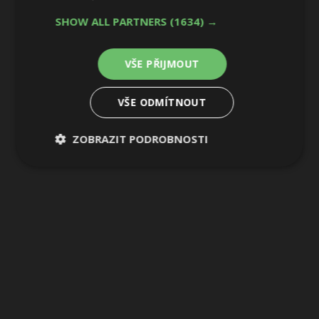
SHOW ALL PARTNERS
(1634) →
VŠE PŘIJMOUT
VŠE ODMÍTNOUT
ZOBRAZIT PODROBNOSTI
Nezbytně
Výkonové
Soubory
nutné
soubory
cílení
soubory
Funkční soubory
Nezařazené
soubory