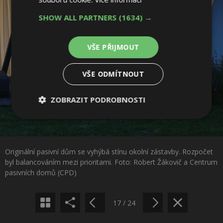
SHOW ALL PARTNERS
(1634) →
VŠE PŘIJMOUT
VŠE ODMÍTNOUT
ZOBRAZIT PODROBNOSTI
Nezbytně
Výkonové
Soubory
nutné
soubory
cílení
soubory
Sdílet na Facebooku
Originální pasivní dům se vyhýbá stínu okolní zástavby. Rozpočet
byl balancováním mezi prioritami. Foto: Robert Žákovič a Centrum
Sdílet na Pinterestu
pasivních domů (CPD)
Funkční soubory
Nezařazené
soubory
17 / 24