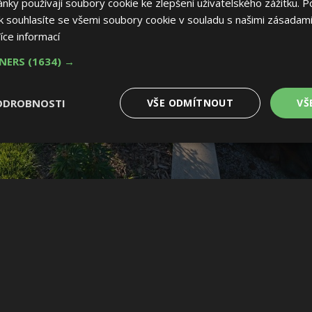
ky používají soubory cookie ke zlepšení uživatelského zážitku. P
 souhlasíte se všemi soubory cookie v souladu s našimi zásadami
íce informací
TNERS
(1634) →
ODROBNOSTI
VŠE ODMÍTNOUT
VŠ
é
Výkonové
Soubory cílení
Funkční soubory
soubory
 soubory
Výkonové soubory
Soubory cílení
Funkční soubory
Nez
ry cookie umožňují základní funkce webových stránek, jako je přihlášení uživatele
e bez nezbytně nutných souborů cookie správně používat.
Provider
/