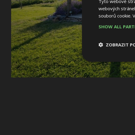
Tyto webové strán
webových stránek
souborů cookie.
V
SHOW ALL PAR
ZOBRAZIT P
Nezbytně nutn
soubory
Nezbytně nutné
Nezbytně nutné soubo
Webové stránky nelz