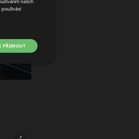
oužíváním našich
 používání
E PŘIJMOUT
Nezařazené
soubory
ařazené soubory
 a správa účtu.