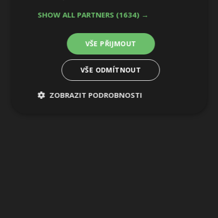
SHOW ALL PARTNERS
(1634) →
VŠE PŘIJMOUT
VŠE ODMÍTNOUT
ZOBRAZIT PODROBNOSTI
Nezbytně
Výkonové
Soubory
nutné
soubory
cílení
soubory
Funkční soubory
Nezařazené
soubory