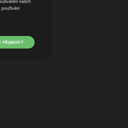
oužíváním našich
 používání
E PŘIJMOUT
Nezařazené
soubory
ařazené soubory
 a správa účtu.