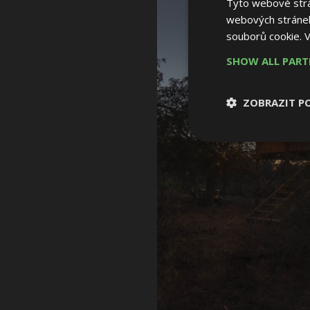
Tyto webové strán
webových stránek
souborů cookie.
V
SHOW ALL PAR
ZOBRAZIT P
Nezbytně nutn
soubory
Nezbytně nutné
Nezbytně nutné soubo
Webové stránky nelz