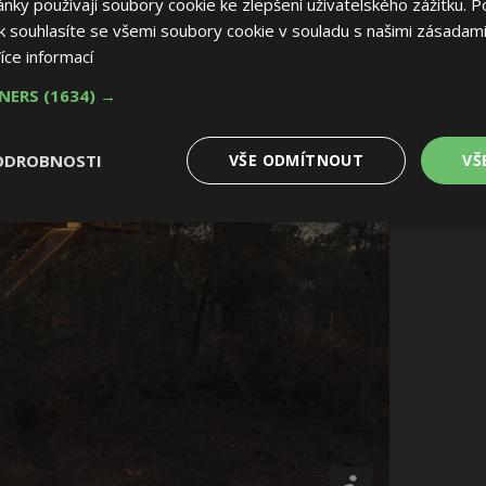
ky používají soubory cookie ke zlepšení uživatelského zážitku. P
 souhlasíte se všemi soubory cookie v souladu s našimi zásadami
íce informací
TNERS
(1634) →
ODROBNOSTI
VŠE ODMÍTNOUT
VŠ
é
Výkonové
Soubory cílení
Funkční soubory
soubory
 soubory
Výkonové soubory
Soubory cílení
Funkční soubory
Nez
ry cookie umožňují základní funkce webových stránek, jako je přihlášení uživatele
e bez nezbytně nutných souborů cookie správně používat.
Provider
/