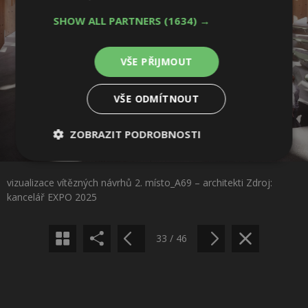
SHOW ALL PARTNERS
(1634) →
VŠE PŘIJMOUT
VŠE ODMÍTNOUT
ZOBRAZIT PODROBNOSTI
Sdílet na Facebooku
Nezbytně
Výkonové
Soubory
nutné
soubory
cílení
vizualizace vítězných návrhů 2. místo_A69 – architekti Zdroj:
soubory
Sdílet na Pinterestu
kancelář EXPO 2025
Funkční soubory
Nezařazené
33 / 46
soubory