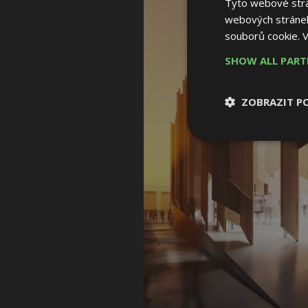
Tyto webové strán
webových stránek
souborů cookie.
V
SHOW ALL PAR
ZOBRAZIT P
Nezbytně nutn
soubory
Nezbytně nutné
Nezbytně nutné soubo
Webové stránky nelz