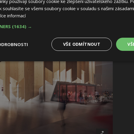
ky používají soubory cookie ke zlepšení uživatelského zážitku. P
 souhlasíte se všemi soubory cookie v souladu s našimi zásadami
íce informací
TNERS
(1634) →
ODROBNOSTI
VŠE ODMÍTNOUT
VŠ
é
Výkonové
Soubory cílení
Funkční soubory
soubory
 soubory
Výkonové soubory
Soubory cílení
Funkční soubory
Nez
ry cookie umožňují základní funkce webových stránek, jako je přihlášení uživatele
e bez nezbytně nutných souborů cookie správně používat.
Provider
/