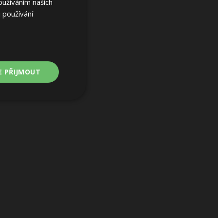
oužíváním našich
 používání
E PŘIJMOUT
Nezařazené
soubory
ařazené soubory
 a správa účtu.