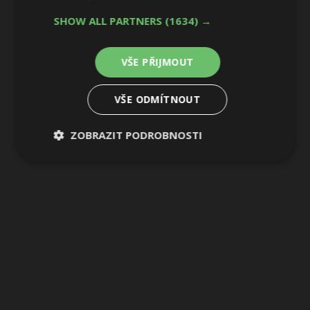
2 / 5
SHOW ALL PARTNERS
(1634) →
VŠE PŘIJMOUT
VŠE ODMÍTNOUT
ZOBRAZIT PODROBNOSTI
Nezbytně
Výkonové
Soubory
nutné
soubory
cílení
soubory
Funkční soubory
Nezařazené
soubory