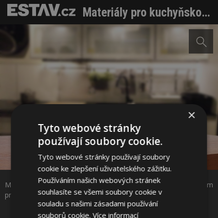
Materiály pro kuchyňskou linku
×
Tyto webové stránky
používají soubory cookie.
Tyto webové stránky používají soubory
Sdílet na Facebooku
cookie ke zlepšení uživatelského zážitku.
Používáním našich webových stránek
Masivní dřevěnou desku je potřeba impregnovat olejem vhodným
Sdílet na Pinterestu
souhlasíte se všemi soubory cookie v
pro styk s potravinami © Fotolia.com
souladu s našimi zásadami používání
souborů cookie.
Více informací