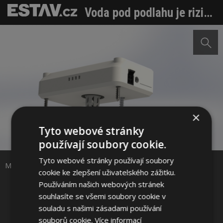
Voda pod podlahu je rizikem pro každý dům. Měřením můžete předejít katastrofě nejen v dřevostavbě
×
Tyto webové stránky
Sdílet na Facebooku
používají soubory cookie.
Tyto webové stránky používají soubory
Sdílet na Pinterestu
MHT Foto: MoistureGuard, UCEEB
cookie ke zlepšení uživatelského zážitku.
Používáním našich webových stránek
4 / 8
souhlasíte se všemi soubory cookie v
souladu s našimi zásadami používání
souborů cookie.
Více informací