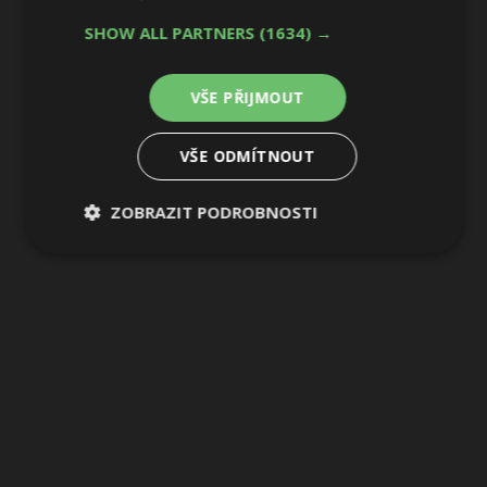
SHOW ALL PARTNERS
(1634) →
VŠE PŘIJMOUT
VŠE ODMÍTNOUT
ZOBRAZIT PODROBNOSTI
Nezbytně
Výkonové
Soubory
nutné
soubory
cílení
soubory
Funkční soubory
Nezařazené
soubory